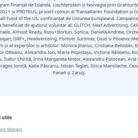
ram finanțat de Islanda, Liechtenstein și Norvegia prin Granturil
2021 și PROTEUS, proiect comun al Transatlantic Foundation și 
all Fund of the US, confinanțat de Uniunea Europeană. Campania
a beneficiat de ajutorul voluntar al: GLITCH, Next Advertising, CAP
rade, Almost Ready, Rusu+Bortun, Sonica, Daniel&Andrew, Orch
ogan, GRF+, Headvertising, Forever Summer, Diud si Phoenix Me
 și al experților și artiștilor: Monica Jitariuc, Cristiana Belodan,
r Olteanu, Alexandru Ion, Maria Popistașu, Victoria Răileanu, R
, Tudor Chirilă, Irina Margareta Nistor, Alexandru Potocean, Ana 
ragoș Ioniță, Katia Păscariu, Istvan Teglas, Ilinca Manolache, Cez
Panait și Zarug.
 utile
pre Mozaiq