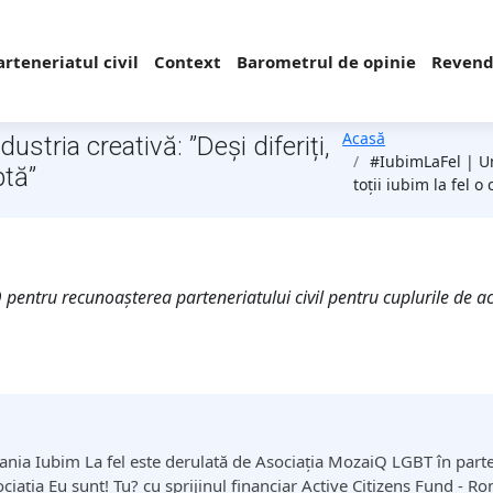
arteneriatul civil
Context
Barometrul de opinie
Revendi
Acasă
stria creativă: ”Deși diferiți,
#IubimLaFel | Un 
ptă”
toții iubim la fel 
entru recunoașterea parteneriatului civil pentru cuplurile de ac
nia Iubim La fel este derulată de Asociația MozaiQ LGBT în parte
ciația Eu sunt! Tu? cu sprijinul financiar Active Citizens Fund - R