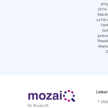
prog
2014-
Marsh
La Fel 
Cent
Gol
precum
Theodo
Maniu
D
Linkuri
Des
Str. Arcului 24,