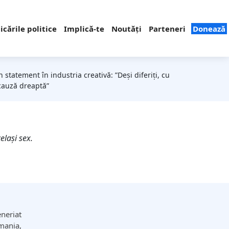
cările politice
Implică-te
Noutăți
Parteneri
Donează
statement în industria creativă: ”Deși diferiți, cu
o cauză dreaptă”
elași sex.
neriat
omania,