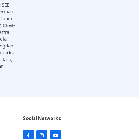
e SEE
German
 Iubim
, Cheil-
estra
dia,
 Bogdan
uxandra
Ularu,
ar
Social Networks