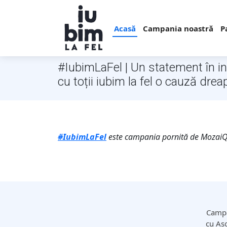
Acasă
Campania noastră
P
#IubimLaFel | Un statement în indu
cu toții iubim la fel o cauză drea
#IubimLaFel
este campania pornită de MozaiQ p
Campa
cu Aso