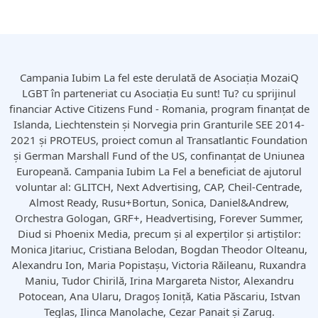
Campania Iubim La fel este derulată de Asociația MozaiQ
LGBT în parteneriat cu Asociația Eu sunt! Tu? cu sprijinul
financiar Active Citizens Fund - Romania, program finanțat de
Islanda, Liechtenstein și Norvegia prin Granturile SEE 2014-
2021 și PROTEUS, proiect comun al Transatlantic Foundation
și German Marshall Fund of the US, confinanțat de Uniunea
Europeană. Campania Iubim La Fel a beneficiat de ajutorul
voluntar al: GLITCH, Next Advertising, CAP, Cheil-Centrade,
Almost Ready, Rusu+Bortun, Sonica, Daniel&Andrew,
Orchestra Gologan, GRF+, Headvertising, Forever Summer,
Diud si Phoenix Media, precum și al experților și artiștilor:
Monica Jitariuc, Cristiana Belodan, Bogdan Theodor Olteanu,
Alexandru Ion, Maria Popistașu, Victoria Răileanu, Ruxandra
Maniu, Tudor Chirilă, Irina Margareta Nistor, Alexandru
Potocean, Ana Ularu, Dragoș Ioniță, Katia Păscariu, Istvan
Teglas, Ilinca Manolache, Cezar Panait și Zarug.