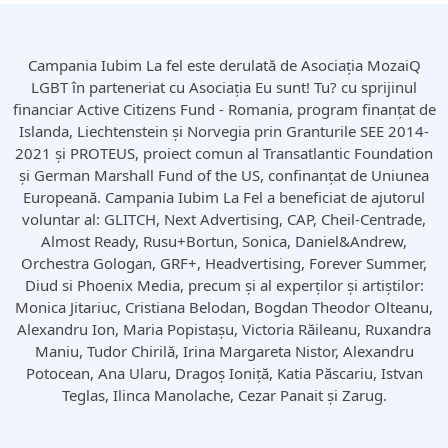
Campania Iubim La fel este derulată de Asociația MozaiQ
LGBT în parteneriat cu Asociația Eu sunt! Tu? cu sprijinul
financiar Active Citizens Fund - Romania, program finanțat de
Islanda, Liechtenstein și Norvegia prin Granturile SEE 2014-
2021 și PROTEUS, proiect comun al Transatlantic Foundation
și German Marshall Fund of the US, confinanțat de Uniunea
Europeană. Campania Iubim La Fel a beneficiat de ajutorul
voluntar al: GLITCH, Next Advertising, CAP, Cheil-Centrade,
Almost Ready, Rusu+Bortun, Sonica, Daniel&Andrew,
Orchestra Gologan, GRF+, Headvertising, Forever Summer,
Diud si Phoenix Media, precum și al experților și artiștilor:
Monica Jitariuc, Cristiana Belodan, Bogdan Theodor Olteanu,
Alexandru Ion, Maria Popistașu, Victoria Răileanu, Ruxandra
Maniu, Tudor Chirilă, Irina Margareta Nistor, Alexandru
Potocean, Ana Ularu, Dragoș Ioniță, Katia Păscariu, Istvan
Teglas, Ilinca Manolache, Cezar Panait și Zarug.