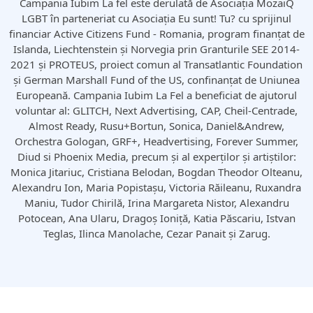
Campania Iubim La fel este derulată de Asociația MozaiQ
LGBT în parteneriat cu Asociația Eu sunt! Tu? cu sprijinul
financiar Active Citizens Fund - Romania, program finanțat de
Islanda, Liechtenstein și Norvegia prin Granturile SEE 2014-
2021 și PROTEUS, proiect comun al Transatlantic Foundation
și German Marshall Fund of the US, confinanțat de Uniunea
Europeană. Campania Iubim La Fel a beneficiat de ajutorul
voluntar al: GLITCH, Next Advertising, CAP, Cheil-Centrade,
Almost Ready, Rusu+Bortun, Sonica, Daniel&Andrew,
Orchestra Gologan, GRF+, Headvertising, Forever Summer,
Diud si Phoenix Media, precum și al experților și artiștilor:
Monica Jitariuc, Cristiana Belodan, Bogdan Theodor Olteanu,
Alexandru Ion, Maria Popistașu, Victoria Răileanu, Ruxandra
Maniu, Tudor Chirilă, Irina Margareta Nistor, Alexandru
Potocean, Ana Ularu, Dragoș Ioniță, Katia Păscariu, Istvan
Teglas, Ilinca Manolache, Cezar Panait și Zarug.