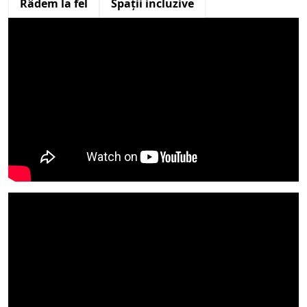
Râdem la fel
Spații incluzive